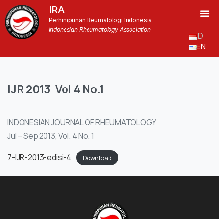
IRA
Perhimpunan Reumatologi Indonesia
Indonesian Rheumatology Association
ID
EN
IJR
2013
Vol
4
No.1
INDONESIAN JOURNAL OF RHEUMATOLOGY
Jul – Sep 2013, Vol. 4 No. 1
7-IJR-2013-edisi-4
Download