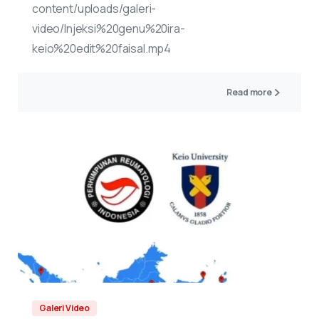
content/uploads/galeri-
video/Injeksi%20genu%20ira-
keio%20edit%20faisal.mp4
Read more
Galeri Video