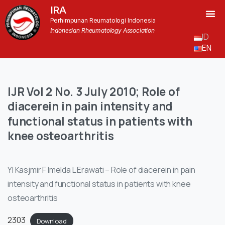
IRA
Perhimpunan Reumatologi Indonesia
Indonesian Rheumatology Association
ID
EN
IJR
Vol
2
No.
3
July
2010;
Role
of
diacerein
in
pain
intensity
and
functional
status
in
patients
with
knee
osteoarthritis
YI Kasjmir F Imelda L Erawati – Role of diacerein in pain
intensity and functional status in patients with knee
osteoarthritis
2303
Download