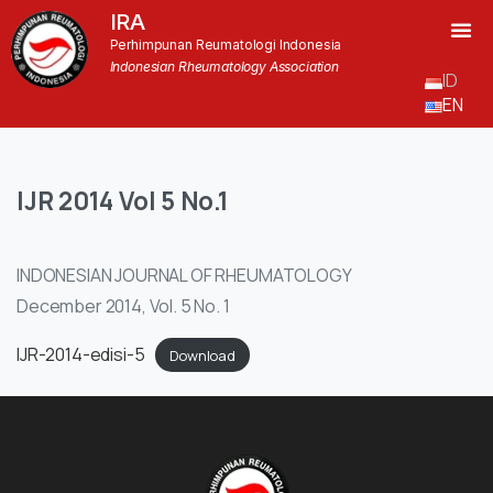
IRA
Perhimpunan Reumatologi Indonesia
Indonesian Rheumatology Association
ID
EN
IJR
2014
Vol
5
No.1
INDONESIAN JOURNAL OF RHEUMATOLOGY
December 2014, Vol. 5 No. 1
IJR-2014-edisi-5
Download