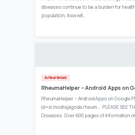
diseases continue to be a burden for health
population, Asia will...
Artikel Ilmiah
RheumaHelper – Android Apps on G
RheumaHelper – Android Apps on Google Pl
id=si.modrajagoda.rheum… PLEASE SEE THE
Diseases. Over 600 pages of information on