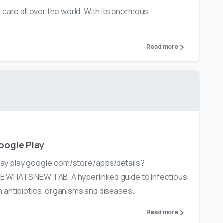
 care all over the world. With its enormous
Read more
oogle Play
ay play.google.com/store/apps/details?
 WHATS NEW TAB. A hyperlinked guide to Infectious
 antibiotics, organisms and diseases.
Read more