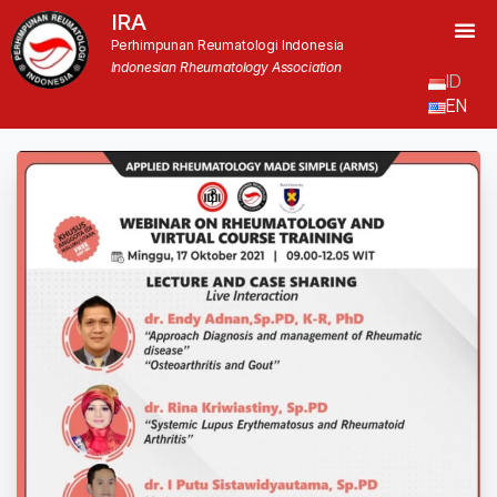
IRA
Perhimpunan Reumatologi Indonesia
Indonesian Rheumatology Association
ID
EN