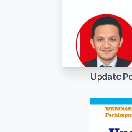
Update
P