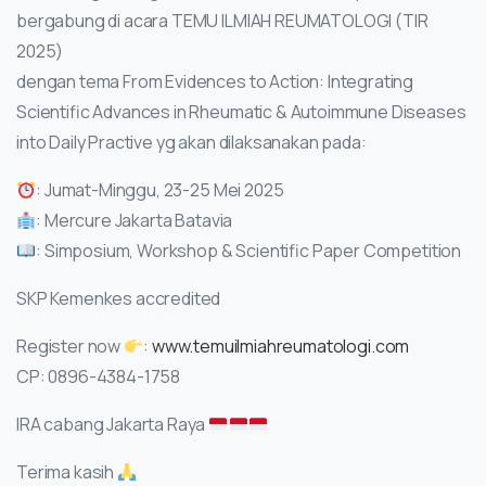
bergabung di acara TEMU ILMIAH REUMATOLOGI (TIR
2025)
dengan tema From Evidences to Action: Integrating
Scientific Advances in Rheumatic & Autoimmune Diseases
into Daily Practive yg akan dilaksanakan pada:
: Jumat-Minggu, 23-25 Mei 2025
: Mercure Jakarta Batavia
: Simposium, Workshop & Scientific Paper Competition
SKP Kemenkes accredited
Register now
:
www.temuilmiahreumatologi.com
CP: 0896-4384-1758
IRA cabang Jakarta Raya
Terima kasih