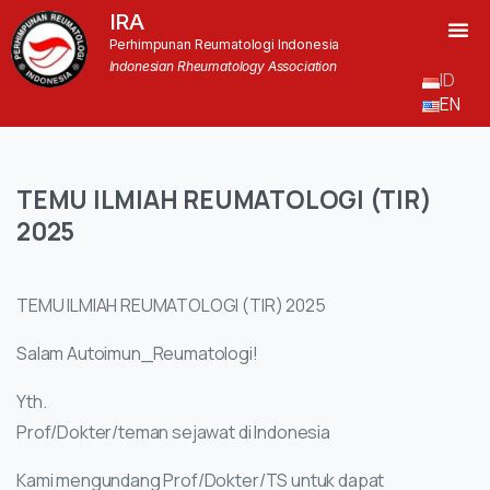
IRA
Perhimpunan Reumatologi Indonesia
Indonesian Rheumatology Association
ID
EN
TEMU
ILMIAH
REUMATOLOGI
(TIR)
2025
TEMU ILMIAH REUMATOLOGI (TIR) 2025
Salam Autoimun_Reumatologi!
Yth.
Prof/Dokter/teman sejawat di Indonesia
Kami mengundang Prof/Dokter/TS untuk dapat