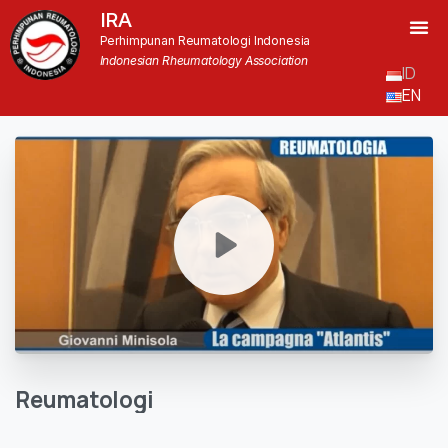
IRA
Perhimpunan Reumatologi Indonesia
Indonesian Rheumatology Association
ID
EN
Reumatologi