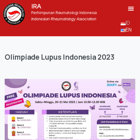
IRA
Perhimpunan Reumatologi Indonesia
Indonesian Rheumatology Association
ID
EN
Olimpiade
Lupus
Indonesia
2023