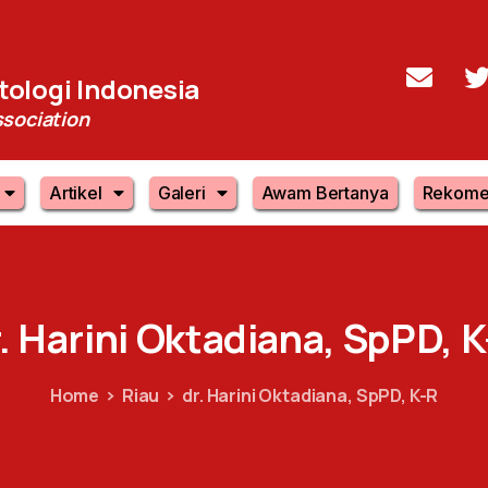
ologi Indonesia
sociation
Artikel
Galeri
Awam Bertanya
Rekome
.
Harini
Oktadiana,
SpPD,
K
Home
Riau
dr. Harini Oktadiana, SpPD, K-R