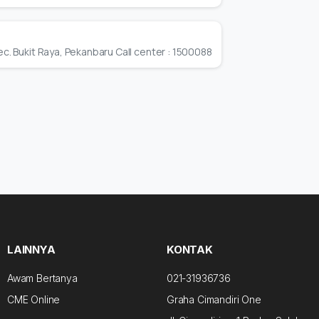
ec. Bukit Raya, Pekanbaru Call center : 1500088
LAINNYA
KONTAK
Awam Bertanya
021-31936736
CME Online
Graha Cimandiri One