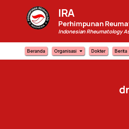
IRA
Perhimpunan Reumat
Indonesian Rheumatology As
Beranda
Organisasi
Dokter
Berita
dr