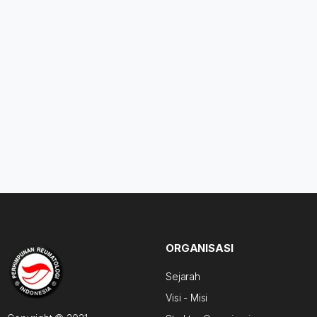
ORGANISASI
Sejarah
Visi - Misi