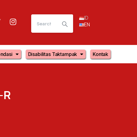
ID
EN
ndasi
Disabilitas Taktampak
Kontak
-R