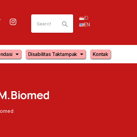
ID
EN
ndasi
Disabilitas Taktampak
Kontak
M.Biomed
Biomed