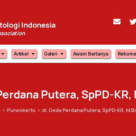
ologi Indonesia
sociation
Artikel
Galeri
Awam Bertanya
Rekome
Perdana
Putera,
SpPD-KR,
e
Purwokerto
dr. Gede Perdana Putera, SpPD-KR, M.