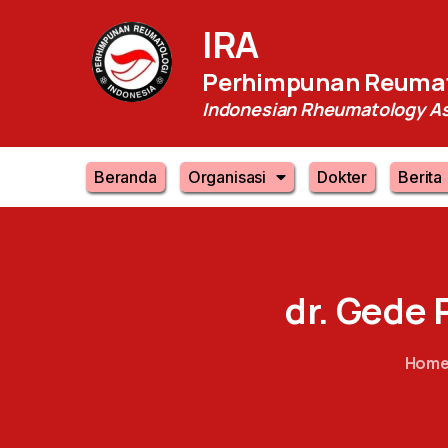
IRA
Perhimpunan Reumat
Indonesian Rheumatology As
Beranda
Organisasi
Dokter
Berita
dr.
Gede
Hom