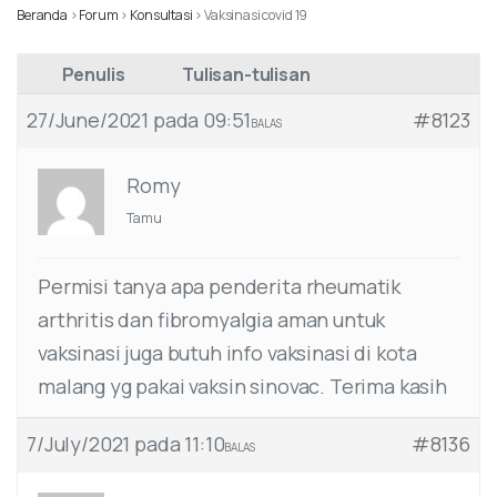
Beranda
›
Forum
›
Konsultasi
›
Vaksinasi covid 19
Penulis
Tulisan-tulisan
27/June/2021 pada 09:51
#8123
BALAS
Romy
Tamu
Permisi tanya apa penderita rheumatik
arthritis dan fibromyalgia aman untuk
vaksinasi juga butuh info vaksinasi di kota
malang yg pakai vaksin sinovac. Terima kasih
7/July/2021 pada 11:10
#8136
BALAS