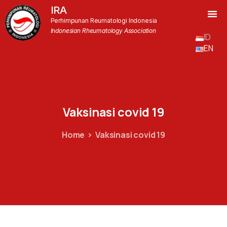
IRA
Perhimpunan Reumatologi Indonesia
Indonesian Rheumatology Association
ID
EN
Vaksinasi
covid
19
Home
Vaksinasi covid 19