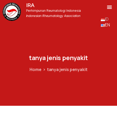
IRA
Perhimpunan Reumatologi Indonesia
Indonesian Rheumatology Association
ID
EN
tanya
jenis
penyakit
Home
tanya jenis penyakit