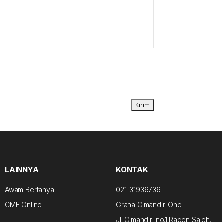
Kirim
LAINNYA
KONTAK
Awam Bertanya
021-31936736
CME Online
Graha Cimandiri One
Jl. Cimandiri no.1 Raden Saleh,