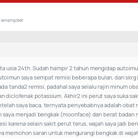
 samping obat
ita usia 24th. Sudah hampir 2 tahun mengidap autoim
toimun saya sempat remisi beberapa bulan, dan skrg 
da tanda2 remisi, padahal saya selalu rajin minum obat
 diclofenak potassium. Akhir2 ini perut saya suka sa
etelah saya baca, ternyata penyebabnya adalah obat m
saya menjadi bengkak (moonface) dan berat badan na
si karena selain sakit perut terus, wajah saya jadi ben
a memohon saran untuk mengurangi bengkak di wajah 