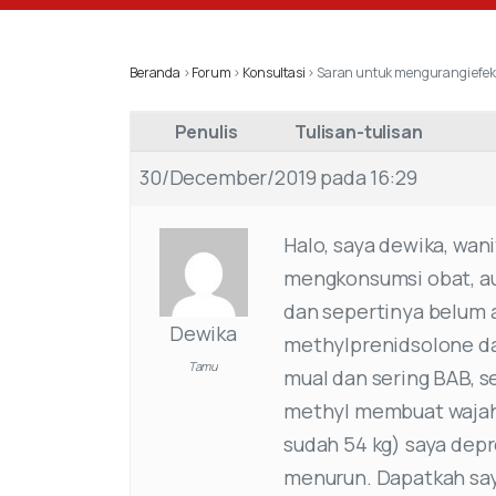
Beranda
›
Forum
›
Konsultasi
›
Saran untuk mengurangi efek
Penulis
Tulisan-tulisan
30/December/2019 pada 16:29
Halo, saya dewika, wan
mengkonsumsi obat, au
dan sepertinya belum a
Dewika
methylprenidsolone dan
Tamu
mual dan sering BAB, s
methyl membuat wajah 
sudah 54 kg) saya depre
menurun. Dapatkah say