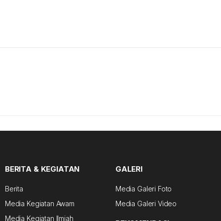
BERITA & KEGIATAN
GALERI
Berita
Media Galeri Foto
Media Kegiatan Awam
Media Galeri Video
Media Kegiatan Ilmiah