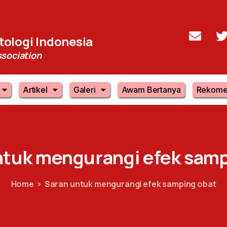
ologi Indonesia
sociation
Artikel
Galeri
Awam Bertanya
Rekome
ntuk
mengurangi
efek
samp
Home
Saran untuk mengurangi efek samping obat