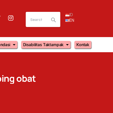
ID
EN
ndasi
Disabilitas Taktampak
Kontak
ing
obat