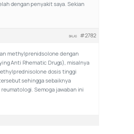
elah dengan penyakit saya. Sekian
#2782
BALAS
ikan methylprenidsolone dengan
ng Anti Rhematic Drugs), misalnya
thylprednisolone dosis tinggi
tersebut sehingga sebaiknya
r reumatologi. Semoga jawaban ini