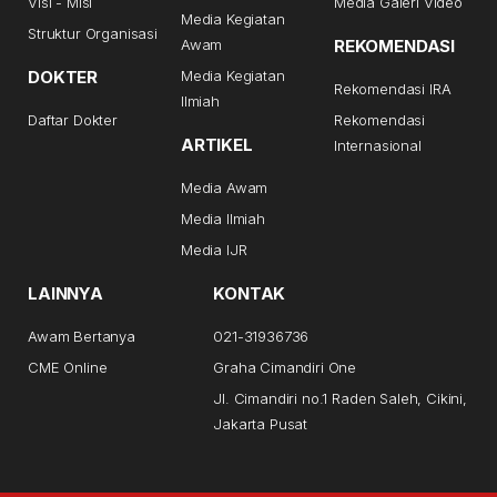
Visi - Misi
Media Galeri Video
Media Kegiatan
Struktur Organisasi
Awam
REKOMENDASI
DOKTER
Media Kegiatan
Rekomendasi IRA
Ilmiah
Daftar Dokter
Rekomendasi
ARTIKEL
Internasional
Media Awam
Media Ilmiah
Media IJR
LAINNYA
KONTAK
Awam Bertanya
021-31936736
CME Online
Graha Cimandiri One
Jl. Cimandiri no.1 Raden Saleh, Cikini,
Jakarta Pusat