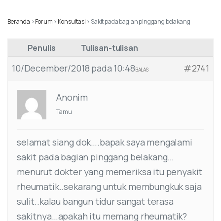
Beranda
›
Forum
›
Konsultasi
›
Sakit pada bagian pinggang belakang
Penulis
Tulisan-tulisan
10/December/2018 pada 10:48
#2741
BALAS
Anonim
Tamu
selamat siang dok….bapak saya mengalami
sakit pada bagian pinggang belakang…
menurut dokter yang memeriksa itu penyakit
rheumatik..sekarang untuk membungkuk saja
sulit..kalau bangun tidur sangat terasa
sakitnya…apakah itu memang rheumatik?