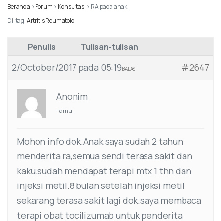
Beranda
›
Forum
›
Konsultasi
›
RA pada anak
Di-tag:
Artritis Reumatoid
Penulis
Tulisan-tulisan
2/October/2017 pada 05:19
#2647
BALAS
Anonim
Tamu
Mohon info dok.Anak saya sudah 2 tahun
menderita ra,semua sendi terasa sakit dan
kaku.sudah mendapat terapi mtx 1 thn dan
injeksi metil.8 bulan setelah injeksi metil
sekarang terasa sakit lagi dok.saya membaca
terapi obat tocilizumab untuk penderita