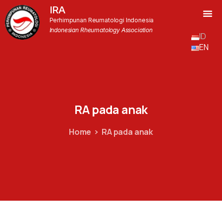
IRA
Perhimpunan Reumatologi Indonesia
Indonesian Rheumatology Association
ID
EN
RA
pada
anak
Home
RA pada anak