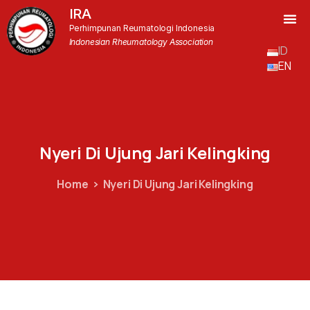
IRA
Perhimpunan Reumatologi Indonesia
Indonesian Rheumatology Association
ID
EN
Nyeri
Di
Ujung
Jari
Kelingking
Home
Nyeri Di Ujung Jari Kelingking