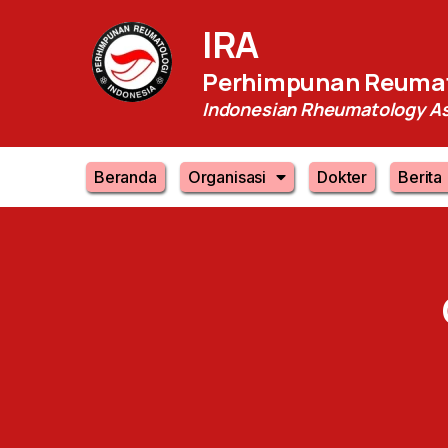
IRA
Perhimpunan Reumat
Indonesian Rheumatology As
Beranda
Organisasi
Dokter
Berita