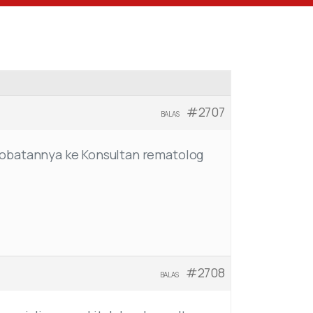
#2707
BALAS
gobatannya ke Konsultan rematolog
#2708
BALAS