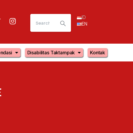
ID
EN
ndasi
Disabilitas Taktampak
Kontak
E