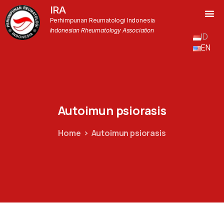
IRA
Perhimpunan Reumatologi Indonesia
Indonesian Rheumatology Association
ID
EN
Autoimun
psiorasis
Home
Autoimun psiorasis