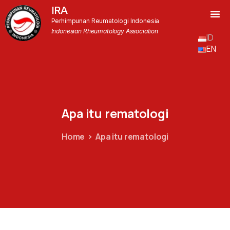
IRA
Perhimpunan Reumatologi Indonesia
Indonesian Rheumatology Association
ID
EN
Apa
itu
rematologi
Home
Apa itu rematologi