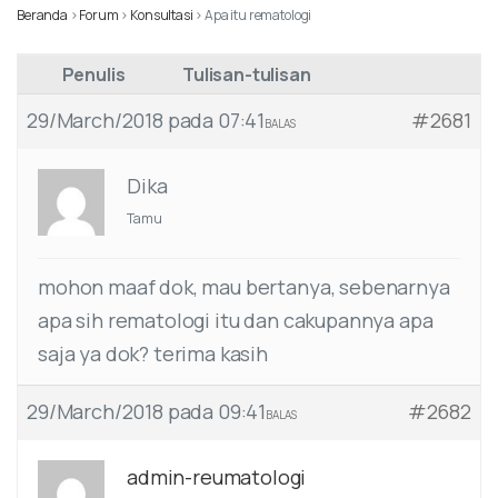
Beranda
›
Forum
›
Konsultasi
›
Apa itu rematologi
Penulis
Tulisan-tulisan
29/March/2018 pada 07:41
#2681
BALAS
Dika
Tamu
mohon maaf dok, mau bertanya, sebenarnya
apa sih rematologi itu dan cakupannya apa
saja ya dok? terima kasih
29/March/2018 pada 09:41
#2682
BALAS
admin-reumatologi