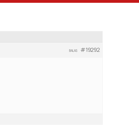
#19292
BALAS