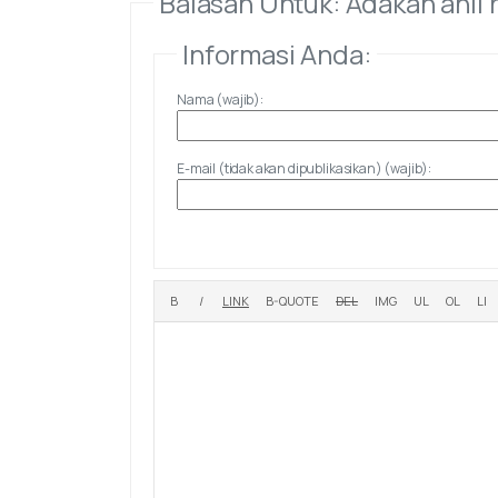
Balasan Untuk: Adakah ahli
Informasi Anda:
Nama (wajib):
E-mail (tidak akan dipublikasikan) (wajib):