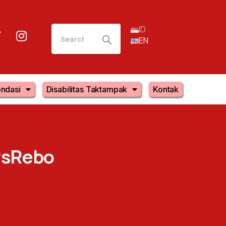
ID
EN
ndasi
Disabilitas Taktampak
Kontak
sRebo