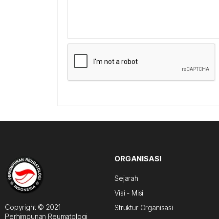
ORGANISASI
Sejarah
Visi - Misi
Copyright © 2021
Struktur Organisasi
Perhimpunan Reumatologi