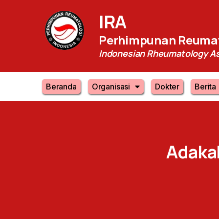
IRA
Perhimpunan Reumat
Indonesian Rheumatology As
Beranda
Organisasi
Dokter
Berita
Adaka