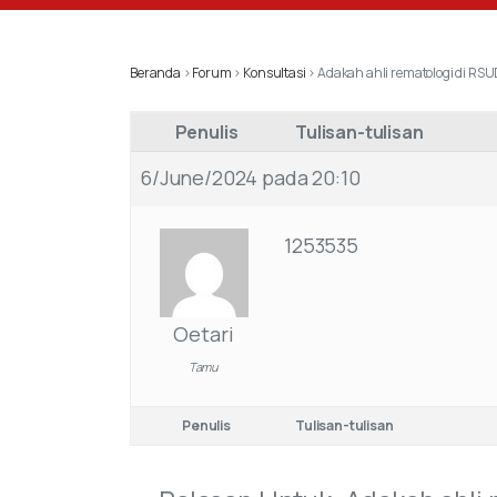
Beranda
›
Forum
›
Konsultasi
›
Adakah ahli rematologi di RS
Penulis
Tulisan-tulisan
6/June/2024 pada 20:10
1253535
Oetari
Tamu
Penulis
Tulisan-tulisan