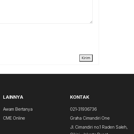
Kirim
LAINNYA
KONTAK
Awam Bertanya
021-31936736
CME Online
Graha Cimandiri One
Jl. Cimandiri no.1 Raden Saleh,