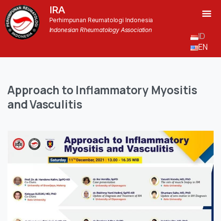
IRA
Perhimpunan Reumatologi Indonesia
Indonesian Rheumatology Association
ID
EN
Approach
to
Inflammatory
Myositis
and
Vasculitis