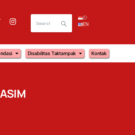
ID
EN
ndasi
Disabilitas Taktampak
Kontak
NASIM