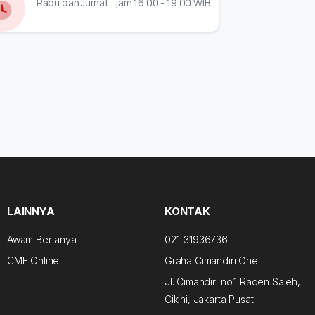
Rabu dan Jumat : jam 16.00 - 19.00 WIB
LAINNYA
KONTAK
Awam Bertanya
021-31936736
CME Online
Graha Cimandiri One
Jl. Cimandiri no.1 Raden Saleh,
Cikini, Jakarta Pusat