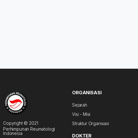
ORGANISASI
Sejarah
Visi - Misi
Copyright © 2021
Struktur Organisasi
Perhimpunan Reumatologi
Indonesia
DOKTER