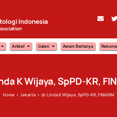
ologi Indonesia
sociation
Artikel
Galeri
Awam Bertanya
Rekome
inda
K
Wijaya,
SpPD-KR,
FI
Home
Jakarta
dr. Linda K Wijaya, SpPD-KR, FINASIM