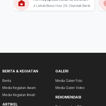
Jl. Lebak Bulus I Kav. 29, Cilandak Barat
BERITA & KEGIATAN
GALERI
Berita
Media Galeri Foto
Media Kegiatan Awam
Media Galeri Video
Media Kegiatan Ilmiah
REKOMENDASI
ARTIKEL