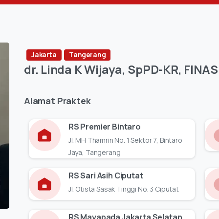
Jakarta
Tangerang
dr.
Linda
K
Wijaya,
SpPD-KR,
FINAS
Alamat
Praktek
RS Premier Bintaro
Jl. MH Thamrin No. 1 Sektor 7, Bintaro
Jaya, Tangerang
RS Sari Asih Ciputat
Jl. Otista Sasak Tinggi No. 3 Ciputat
RS Mayapada Jakarta Selatan