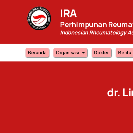
IRA
Perhimpunan Reumat
Indonesian Rheumatology As
Beranda
Organisasi
Dokter
Berita
dr.
L