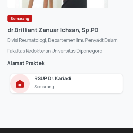
Semarang
dr.Brilliant
Zanuar
Ichsan,
Sp.PD
Divisi
Reumatologi,
Departemen
Ilmu
Penyakit
Dalam
Fakultas
Kedokteran
Universitas
Diponegoro
Alamat
Praktek
RSUP Dr. Kariadi
Semarang