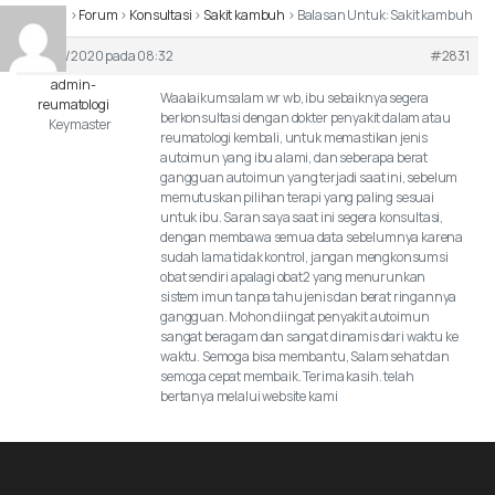
Beranda
›
Forum
›
Konsultasi
›
Sakit kambuh
›
Balasan Untuk: Sakit kambuh
6/May/2020 pada 08:32
#2831
admin-
Waalaikumsalam wr wb, ibu sebaiknya segera
reumatologi
berkonsultasi dengan dokter penyakit dalam atau
Keymaster
reumatologi kembali, untuk memastikan jenis
autoimun yang ibu alami, dan seberapa berat
gangguan autoimun yang terjadi saat ini, sebelum
memutuskan pilihan terapi yang paling sesuai
untuk ibu. Saran saya saat ini segera konsultasi,
dengan membawa semua data sebelumnya karena
sudah lama tidak kontrol, jangan mengkonsumsi
obat sendiri apalagi obat2 yang menurunkan
sistem imun tanpa tahu jenis dan berat ringannya
gangguan. Mohon diingat penyakit autoimun
sangat beragam dan sangat dinamis dari waktu ke
waktu. Semoga bisa membantu, Salam sehat dan
semoga cepat membaik. Terima kasih. telah
bertanya melalui website kami