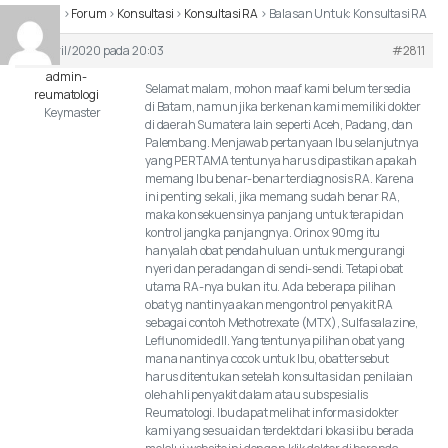
Beranda
›
Forum
›
Konsultasi
›
Konsultasi RA
›
Balasan Untuk: Konsultasi RA
25/April/2020 pada 20:03
#2811
admin-
Selamat malam, mohon maaf kami belum tersedia
reumatologi
di Batam, namun jika berkenan kami memiliki dokter
Keymaster
di daerah Sumatera lain seperti Aceh, Padang, dan
Palembang. Menjawab pertanyaan Ibu selanjutnya
yang PERTAMA tentunya harus dipastikan apakah
memang Ibu benar-benar terdiagnosis RA. Karena
ini penting sekali, jika memang sudah benar RA,
maka konsekuensinya panjang untuk terapi dan
kontrol jangka panjangnya. Orinox 90mg itu
hanyalah obat pendahuluan untuk mengurangi
nyeri dan peradangan di sendi-sendi. Tetapi obat
utama RA-nya bukan itu. Ada beberapa pilihan
obat yg nantinya akan mengontrol penyakit RA
sebagai contoh Methotrexate (MTX), Sulfasalazine,
Leflunomide dll. Yang tentunya pilihan obat yang
mana nantinya cocok untuk Ibu, obat tersebut
harus ditentukan setelah konsultasi dan penilaian
oleh ahli penyakit dalam atau subspesialis
Reumatologi. Ibu dapat melihat informasi dokter
kami yang sesuai dan terdekt dari lokasi ibu berada