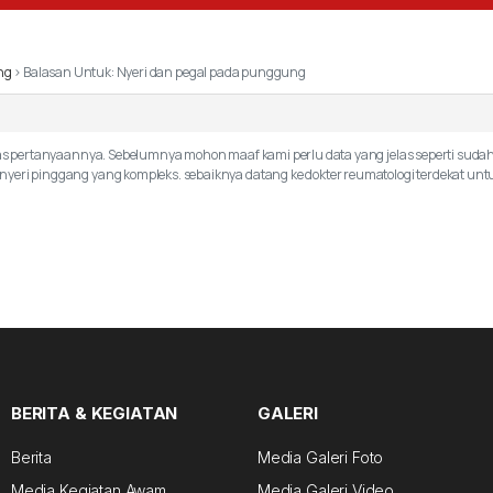
ng
›
Balasan Untuk: Nyeri dan pegal pada punggung
atas pertanyaannya. Sebelumnya mohon maaf kami perlu data yang jelas seperti sudah
yeri pinggang yang kompleks. sebaiknya datang ke dokter reumatologi terdekat untuk
BERITA & KEGIATAN
GALERI
Berita
Media Galeri Foto
Media Kegiatan Awam
Media Galeri Video