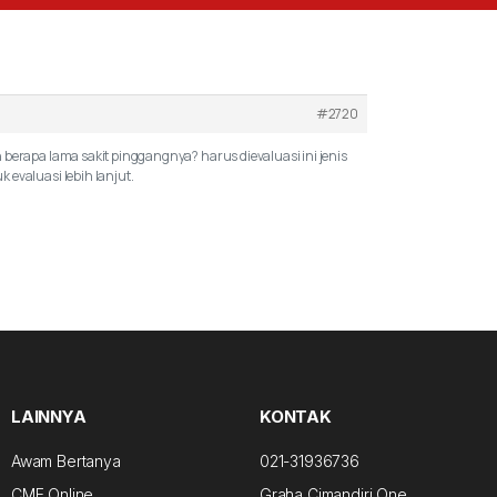
#2720
 berapa lama sakit pinggangnya? harus dievaluasi ini jenis
 evaluasi lebih lanjut.
LAINNYA
KONTAK
Awam Bertanya
021-31936736
CME Online
Graha Cimandiri One