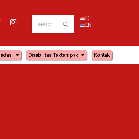
ID
EN
ndasi
Disabilitas Taktampak
Kontak