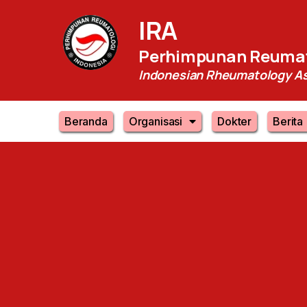
IRA
Perhimpunan Reumat
Indonesian Rheumatology As
Beranda
Organisasi
Dokter
Berita