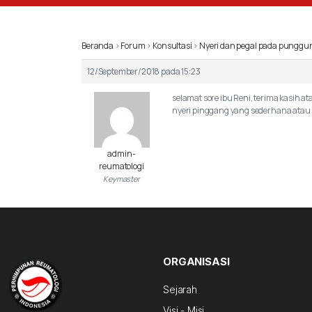
Beranda
›
Forum
›
Konsultasi
›
Nyeri dan pegal pada punggu
12/September/2018 pada 15:23
selamat sore ibu Reni, terima kasih 
nyeri pinggang yang sederhana atau n
admin-
reumatologi
Keymaster
ORGANISASI
Sejarah
Visi - Misi