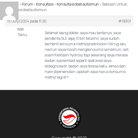
Beranda
›
Forum
›
Konsultasi
›
Konsultasi obat autoimun
›
Balasan Untuk:
Konsultasi obat autoimun
15/July/2024 pada 11:20
#19301
Wati
Selamat siang dokter, saya mau bertanya, saya
Tamu
penderita SLE sejaj 10 bln terakhir, saya sudah
berhenti konsumsi methylprednisolon 1 bln yg lalu
namun saya masih mengkonsumsi sandimun, call,
asam folat dan hydroxy, tapi sekarang saya merasa
badan sya kembali seperti saat awal saya
didiagnosa dr, badan saya terasa kaku, lemas dan
nyeri dipersendian, apakah saya harus konsumsi
methyl lagi dr?