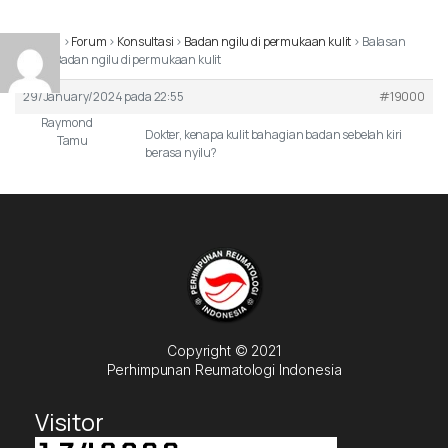
Beranda
›
Forum
›
Konsultasi
›
Badan ngilu di permukaan kulit
›
Balasan
Untuk: Badan ngilu di permukaan kulit
29/January/2024 pada 22:55
#19000
Raymond
Dokter, kenapa kulit bahagian badan sebelah kiri
Tamu
berasa nyilu?
Copyright © 2021
Perhimpunan Reumatologi Indonesia
Visitor