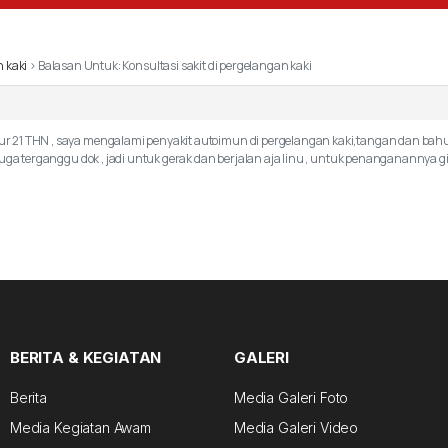
n kaki
›
Balasan Untuk: Konsultasi sakit di pergelangan kaki
 21 THN , saya mengalami penyakit autoimun di pergelangan kaki,tangan dan bahu sa
 juga terganggu dok , jadi untuk gerak dan berjalan aja linu , untuk penanganann
BERITA & KEGIATAN
GALERI
Berita
Media Galeri Foto
Media Kegiatan Awam
Media Galeri Video