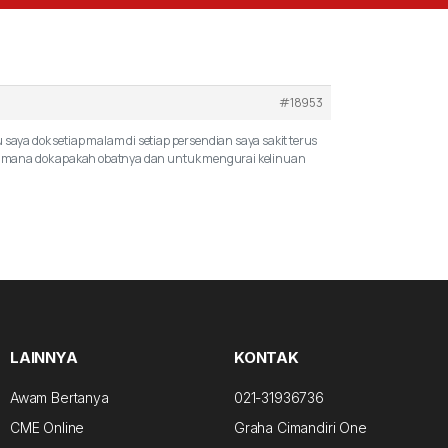
#18953
ya dok setiap malam di setiap persendian saya sakit terus
ya gimana dok apakah obatnya dan untuk mengurai kelinuan
LAINNYA
KONTAK
Awam Bertanya
021-31936736
CME Online
Graha Cimandiri One