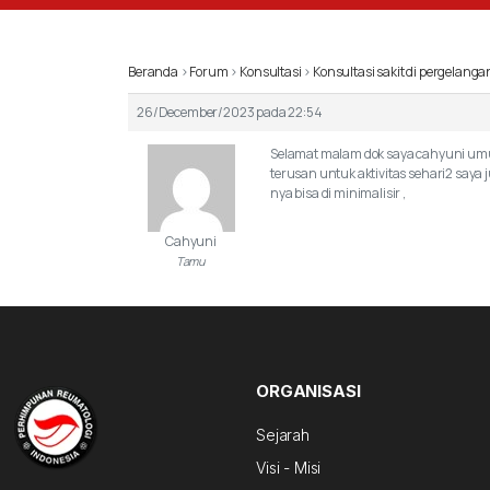
Beranda
›
Forum
›
Konsultasi
›
Konsultasi sakit di pergelanga
26/December/2023 pada 22:54
Selamat malam dok saya cahyuni umur
terusan untuk aktivitas sehari2 saya
nya bisa di minimalisir ,
Cahyuni
Tamu
ORGANISASI
Sejarah
Visi - Misi