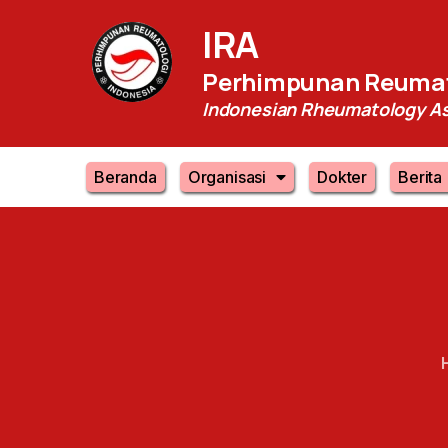
IRA
Perhimpunan Reumat
Indonesian Rheumatology As
Beranda
Organisasi
Dokter
Berita