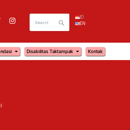
ID
EN
ndasi
Disabilitas Taktampak
Kontak
i