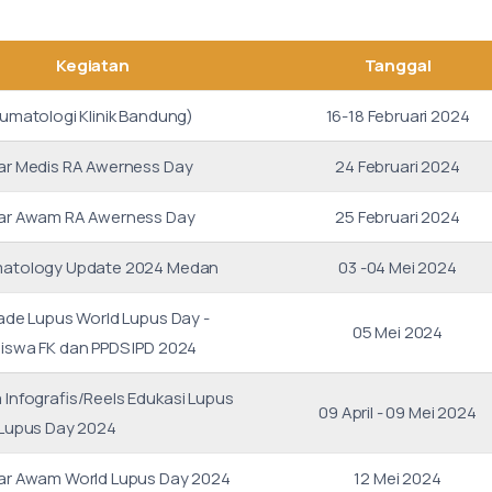
Kegiatan
Tanggal
umatologi Klinik Bandung)
16-18 Februari 2024
ar Medis RA Awerness Day
24 Februari 2024
ar Awam RA Awerness Day
25 Februari 2024
atology Update 2024 Medan
03 -04 Mei 2024
ade Lupus World Lupus Day -
05 Mei 2024
swa FK dan PPDS IPD 2024
Infografis/Reels Edukasi Lupus
09 April - 09 Mei 2024
 Lupus Day 2024
ar Awam World Lupus Day 2024
12 Mei 2024