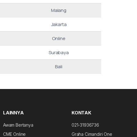
Malang
Jakarta
Online
Surabaya
Bali
LAINNYA
KONTAK
Awam Bertanya
021-31936736
CME Online
Graha Cimandiri One