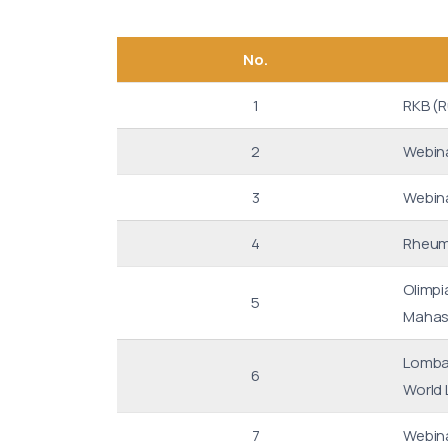
No.
1
RKB (R
2
Webin
3
Webin
4
Rheum
Olimpi
5
Mahasi
Lomba 
6
World
7
Webin