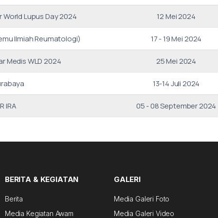
r World Lupus Day 2024
12 Mei 2024
emu Ilmiah Reumatologi)
17 - 19 Mei 2024
ar Medis WLD 2024
25 Mei 2024
urabaya
13-14 Juli 2024
R IRA
05 - 08 September 2024
BERITA & KEGIATAN
GALERI
Berita
Media Galeri Foto
Media Kegiatan Awam
Media Galeri Video