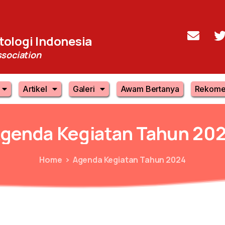
ologi Indonesia
sociation
Artikel
Galeri
Awam Bertanya
Rekome
genda
Kegiatan
Tahun
20
Home
Agenda Kegiatan Tahun 2024