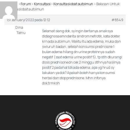
Beranda
›
Forum
›
Konsultasi
›
Konsultasi obat autoimun
›
Balasan Untuk:
Konsultasi obat autoimun
13/January/2022 pada 12:12
#8549
Dina
Selamat siang dok, sy ingin bertanya.anak sya
Tamu
didiagnosa emnderita sindrom nefrotik, kata dokter
krn ada autoimun. Waktu itu ada edema, muka dan
swluruh badan, setelah konsumsi prednisone 1
bulan edema hilang dn urine proteinnya sudah
negatif (saat edema urine positif 5), tp stlh dkurangi
dosis prednisone dn cek 2 minggu stlhnya hasilnya
positif 2 padahal tdk ada edema, apa yg hrud sy
lakukan ya dok? Apakah boleh hanya konsumsi
herbal dan stop prednisone. Mhn infonya
dok.trmksh