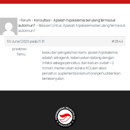
Beranda
›
Forum
›
Konsultasi
›
Apakah hipokalemia berulang termasuk
penyakit autoimun?
›
Balasan Untuk: Apakah hipokalemia berulang termasuk
penyakit autoimun?
10/June/2020 pada 11:31
#2844
prastowo
kalau dari pengalaman kami, pasien hipokalemia
Tamu
adalah iatrogenik, kebanyakan datang dengan
infeksi sebagai pencetus, dan kalium sudah <2
mmol/l,memerulkan koreksi KCL dan atasi
pencetus. suplementasi kalium oral perlu diberikan
berkelanjutan.