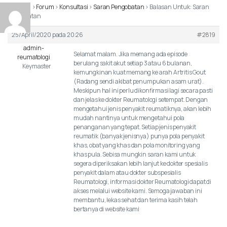
Beranda
›
Forum
›
Konsultasi
›
Saran Pengobatan
›
Balasan Untuk: Saran
Pengobatan
25/April/2020 pada 20:26
#2819
admin-
Selamat malam. Jika memang ada episode
reumatologi
berulang sakit akut setiap 3 atau 6 bulanan,
Keymaster
kemungkinan kuat memang ke arah Artritis Gout
(Radang sendi akibat penumpukan asam urat).
Meskipun hal ini perlu dikonfirmasi lagi secara pasti
dan jelas ke dokter Reumatologi setempat. Dengan
mengetahui jenis penyakit reumatiknya, akan lebih
mudah nantinya untuk mengetahui pola
penanganan yang tepat. Setiap jenis penyakit
reumatik (banyak jenisnya) punya pola penyakit
khas, obat yang khas dan pola monitoring yang
khas pula. Sebisa mungkin saran kami untuk
segera diperiksakan lebih lanjut ke dokter spesialis
penyakit dalam atau dokter subspesialis
Reumatologi, informasi dokter Reumatologi dapat di
akses melalui website kami. Semoga jawaban ini
membantu, lekas sehat dan terima kasih telah
bertanya di website kami