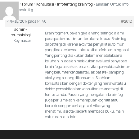
Beranda
›
Forum
›
Konsultasi
›
Info tentang brain fog
›
Balasan Untuk: Info
tentang brain fog
4/May/2017 pada 14:40
#2612
admin-
Brain fog merupakan gejala yang sering dialami
reumatologi
pada pasien autoimun, terutama lupus. Brain fog
Keymaster
dapat terjadi karena aktivitas penyakit autoimun
yang tidak terkendali atau akibat efek samping obat.
Yang penting dilakukan dalam menatalaksana
keluhan ini adalah melakukan evaluasi penyebab
brain fog apakah akibat aktivitas penyakit autoimun
yang belum terkendali atau akibat efek samping
obat yang sedang dikonsumsi. Silahkan
konsultasikan dengan dokter yang merawat atau
dokter penyakit dalam konsultan reumatologi di
tempat anda. Pasien yang mengalami brain fog
juga perlu melatih kemampuan kognitif atau
berpikir dengan berbagai aktivitas yang
menstimulasi otak seperti membaca buku, main
catur, dan lain-lain.