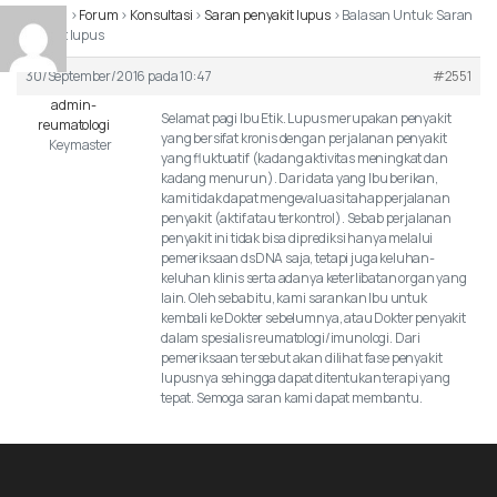
Beranda
›
Forum
›
Konsultasi
›
Saran penyakit lupus
›
Balasan Untuk: Saran
penyakit lupus
30/September/2016 pada 10:47
#2551
admin-
Selamat pagi Ibu Etik. Lupus merupakan penyakit
reumatologi
yang bersifat kronis dengan perjalanan penyakit
Keymaster
yang fluktuatif (kadang aktivitas meningkat dan
kadang menurun). Dari data yang Ibu berikan,
kami tidak dapat mengevaluasi tahap perjalanan
penyakit (aktif atau terkontrol). Sebab perjalanan
penyakit ini tidak bisa diprediksi hanya melalui
pemeriksaan dsDNA saja, tetapi juga keluhan-
keluhan klinis serta adanya keterlibatan organ yang
lain. Oleh sebab itu, kami sarankan Ibu untuk
kembali ke Dokter sebelumnya, atau Dokter penyakit
dalam spesialis reumatologi/imunologi. Dari
pemeriksaan tersebut akan dilihat fase penyakit
lupusnya sehingga dapat ditentukan terapi yang
tepat. Semoga saran kami dapat membantu.