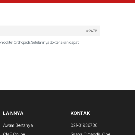
#2478
 dokter Orthopedi. Setelahnya dokter akan dapat
LAINNYA
KONTAK
Awam Bertanya
021-31936736
CME Online
Graha Cimandiri One