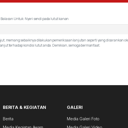
›
Balasan Untuk: Nyeri sendi pada lutut kanan
ut, memang sebaiknya dilakukan pemeriksaan lanjutan seperti yang disarankan oleh
njut terhadap kondisi lutut anda. Demikian, semoga bermanfaat.
BERITA & KEGIATAN
GALERI
Berita
Media Galeri Foto
Media Kegiatan Awam
Media Galeri Video