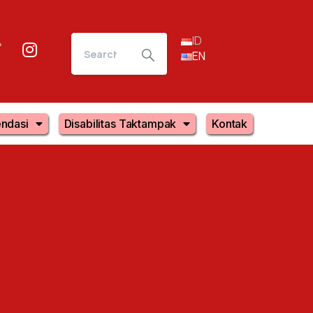
ID
EN
ndasi
Disabilitas Taktampak
Kontak