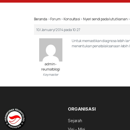
Beranda
›
Forum
›
Konsultasi
›
Nyeri sendi pada lutut kanan
10/January/2014 pada 10:27
Untuk memastikan diagnosa lebih lanj
menentukan penatalaksanaan lebih la
admin-
reumatologi
Keymaster
ORGANISASI
Sejarah
Visi - Misi