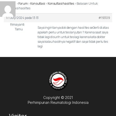
Beranda
›
Forum
›
Konsultasi
›
Konsultasi hasil tes
›
Balasan Untuk:
Konsultasi hasil tes
17/July/2024 pada 13:13
#19309
Rimayanti
Saya ingin tanya dok dengan hasil tes se0erti di atas
Tamu
apakah perlu untuk tes lanjutan ? Karena saat saya
tidak lagi disurih untuk tes lagi karena kata dokter
saya kalau hasilnya negatif dan saya tidak perlu tes
lagi
Copyright © 2021
Perhimpunan Reumatologi Indonesia
Visitor