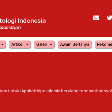
ologi Indonesia
sociation
Artikel
Galeri
Awam Bertanya
Rekome
san Untuk: Apakah hipokalemia berulang termasuk penya