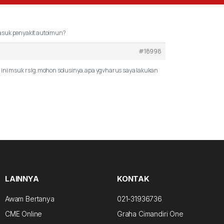
asuk penyakit autoimun?
#18998
 ini msuk rs lg.mohon solusinya.apa ygvharus saya lakukan
LAINNYA
KONTAK
Awam Bertanya
021-31936736
CME Online
Graha Cimandiri One