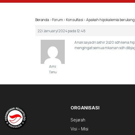
Beranda
›
Forum
›
Konsultasi
›
Apakah hipokalemia berulang
22/January/2024 pada 12:48
Anak saya dri akhir 2o20 sdh kena hi
mengingat semua mkanan sdh dibjaga t
Arni
Tamu
ORGANISASI
Sejarah
Visi - Misi