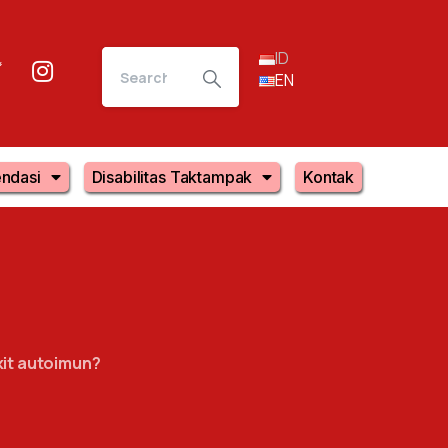
ID
EN
ndasi
Disabilitas Taktampak
Kontak
kit autoimun?