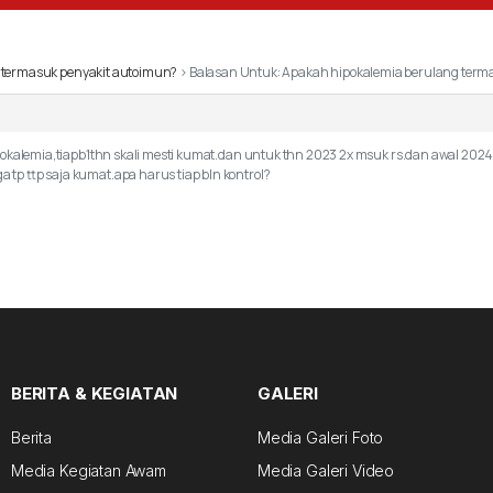
 termasuk penyakit autoimun?
›
Balasan Untuk: Apakah hipokalemia berulang term
pokalemia,tiapb1thn skali mesti kumat.dan untuk thn 2023 2x msuk rs.dan awal 2024
p ttp saja kumat.apa harus tiap bln kontrol?
BERITA & KEGIATAN
GALERI
Berita
Media Galeri Foto
Media Kegiatan Awam
Media Galeri Video