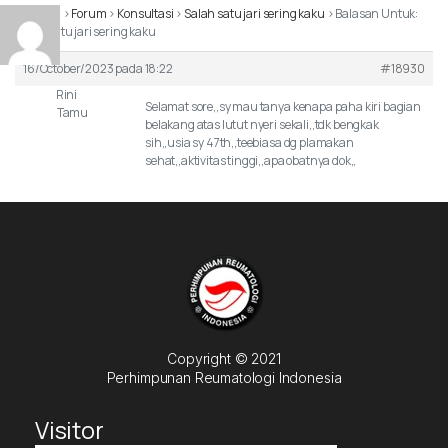
Beranda
›
Forum
›
Konsultasi
›
Salah satu jari sering kaku
›
Balasan Untuk:
Salah satu jari sering kaku
16/October/2023 pada 18:22
#18930
Rini
Selamat sore,,sy mau tanya kenapa paha kiri bagian
Tamu
belakang atas lutut nyeri sekali,,tdk bengkak
sih,,usia sy 47th,,teebiasa dg plamakan
sehat,,aktivitas tinggi,,apa obatnya dok,,
Copyright © 2021
Perhimpunan Reumatologi Indonesia
Visitor