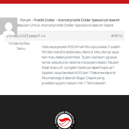
Beranda
›
Forum
›
Praktik Dokter
›
Alamat praktik Dokter Spesialis di daerah
Depok
›
Balasan Untuk: Alamat praktik Dokter Spesialis di daerah Depok
29/May/2023 pada 17:44
#18741
Dinda Kartika
Halo saya pasien RSCM nafritis lupus kelas 3 sudah
Tamu
5th dan kondisi stabil atau Remisi. Mau tanya saya
kan mau bekerja kembali. Tp perusahaan yg saya
lamar ada aturan selama masa percobaan 3bulan
tidak bisa cuti. Langkah baiknya seperti apa ya ?
Apakah saya berobat di RS lain ? Rekomendasi dr.
Reumatologi di daerah Bogor, Depok yang
prakteknya jam malam min ? Terimakasih