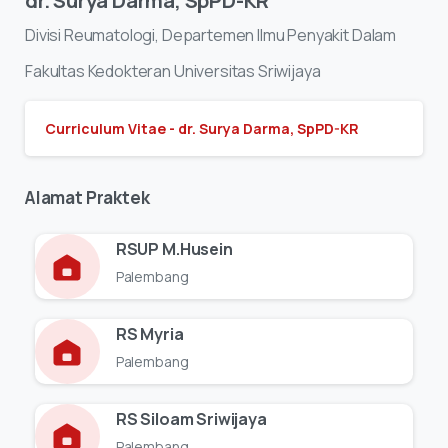
dr.
Surya
Darma,
SpPD-KR
Divisi
Reumatologi,
Departemen
Ilmu
Penyakit
Dalam
Fakultas
Kedokteran
Universitas
Sriwijaya
Curriculum Vitae - dr. Surya Darma, SpPD-KR
Alamat
Praktek
RSUP M.Husein
Palembang
RS Myria
Palembang
RS Siloam Sriwijaya
Palembang