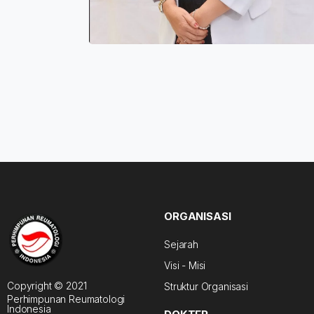
ORGANISASI
Sejarah
Visi - Misi
Copyright © 2021
Struktur Organisasi
Perhimpunan Reumatologi
Indonesia