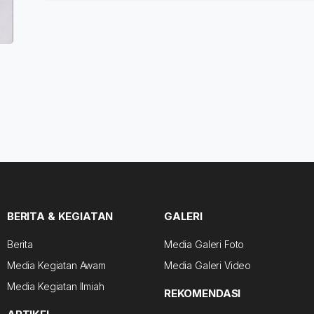
BERITA & KEGIATAN
GALERI
Berita
Media Galeri Foto
Media Kegiatan Awam
Media Galeri Video
Media Kegiatan Ilmiah
REKOMENDASI