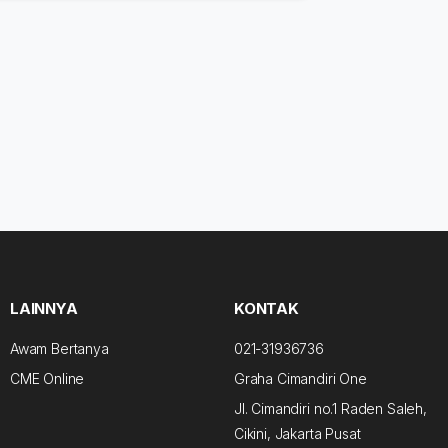
LAINNYA
KONTAK
Awam Bertanya
021-31936736
CME Online
Graha Cimandiri One
Jl. Cimandiri no.1 Raden Saleh,
Cikini, Jakarta Pusat