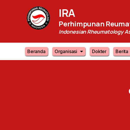
IRA
Perhimpunan Reumat
Indonesian Rheumatology As
Beranda
Organisasi
Dokter
Berita