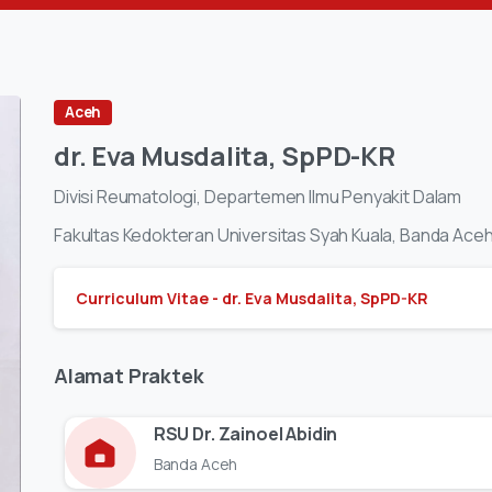
Aceh
dr.
Eva
Musdalita,
SpPD-KR
Divisi
Reumatologi,
Departemen
Ilmu
Penyakit
Dalam
Fakultas
Kedokteran
Universitas
Syah
Kuala,
Banda
Ace
Curriculum Vitae - dr. Eva Musdalita, SpPD-KR
Alamat
Praktek
RSU Dr. Zainoel Abidin
Banda Aceh