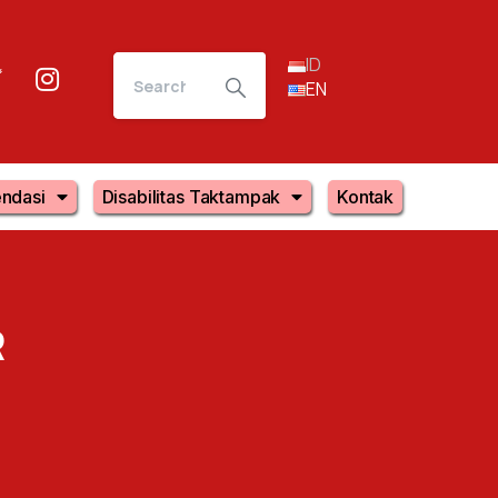
ID
EN
ndasi
Disabilitas Taktampak
Kontak
R